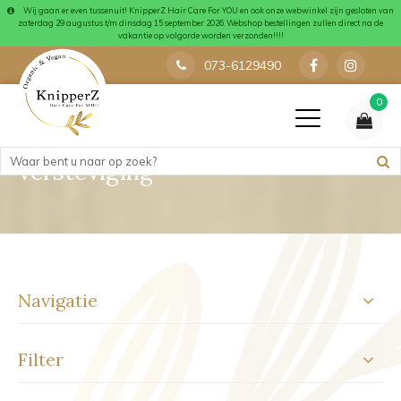
Wij gaan er even tussenuit! KnipperZ Hair Care For YOU en ook onze webwinkel zijn gesloten van
zaterdag 29 augustus t/m dinsdag 15 september 2026. Webshop bestellingen zullen direct na de
vakantie op volgorde worden verzonden!!!!
073-6129490
0
versteviging
Navigatie
Filter