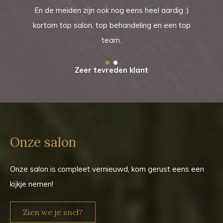
En de meiden zijn ook nog eens heel aardig :)
kortom top salon, top behandeling en een top
team.
Zeer tevreden klant
Onze salon
Onze salon is compleet vernieuwd, kom gerust eens een
kijkje nemen!
Zien we je snel?