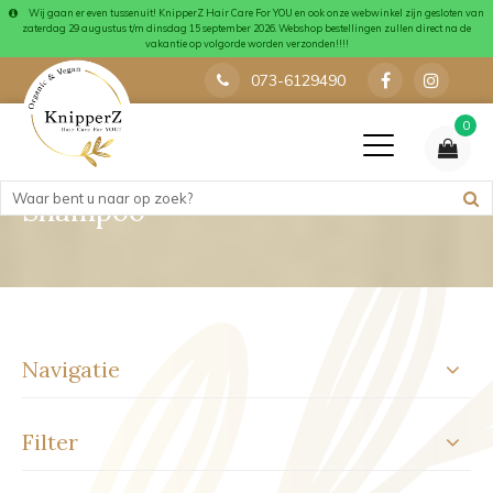
Wij gaan er even tussenuit! KnipperZ Hair Care For YOU en ook onze webwinkel zijn gesloten van
zaterdag 29 augustus t/m dinsdag 15 september 2026. Webshop bestellingen zullen direct na de
vakantie op volgorde worden verzonden!!!!
073-6129490
0
Shampoo
Navigatie
Filter