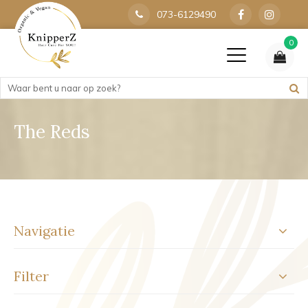
073-6129490
0
The Reds
Navigatie
Filter