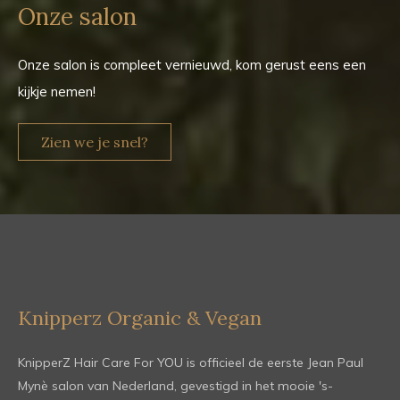
Onze salon
Onze salon is compleet vernieuwd, kom gerust eens een
kijkje nemen!
Zien we je snel?
Knipperz Organic & Vegan
KnipperZ Hair Care For YOU is officieel de eerste Jean Paul
Mynè salon van Nederland, gevestigd in het mooie 's-