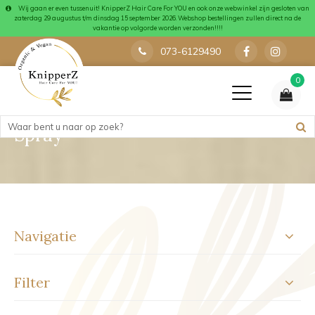
Wij gaan er even tussenuit! KnipperZ Hair Care For YOU en ook onze webwinkel zijn gesloten van
zaterdag 29 augustus t/m dinsdag 15 september 2026. Webshop bestellingen zullen direct na de
vakantie op volgorde worden verzonden!!!!
073-6129490
0
Spray
Navigatie
Filter