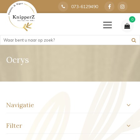
073-6129490
0
Ocrys
Navigatie
Filter