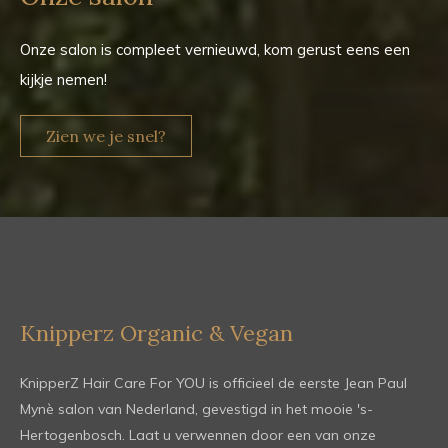
Onze salon is compleet vernieuwd, kom gerust eens een
kijkje nemen!
Zien we je snel?
Knipperz Organic & Vegan
KnipperZ Hair Care For YOU is officieel de eerste Jean Paul
Mynè salon van Nederland, gevestigd in het mooie 's-
Hertogenbosch. Laat u verwennen door een van onze