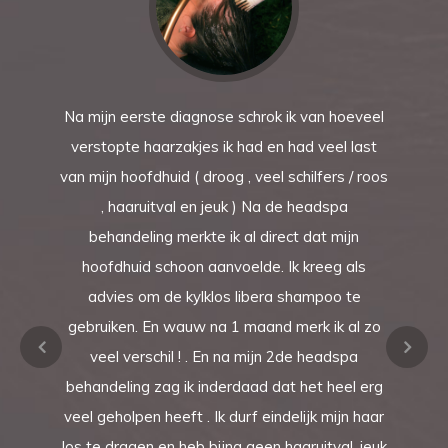
Na mijn eerste diagnose schrok ik van hoeveel
verstopte haarzakjes ik had en had veel last
van mijn hoofdhuid ( droog , veel schilfers / roos
, haaruitval en jeuk ) Na de headspa
behandeling merkte ik al direct dat mijn
hoofdhuid schoon aanvoelde. Ik kreeg als
advies om de kylklos libera shampoo te
gebruiken. En wauw na 1 maand merk ik al zo
veel verschil ! . En na mijn 2de headspa
behandeling zag ik inderdaad dat het heel erg
veel geholpen heeft . Ik durf eindelijk mijn haar
los te dragen en heb bijna geen haaruitval, jeuk