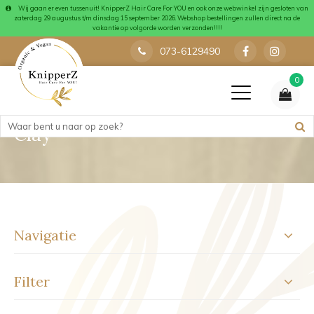
Wij gaan er even tussenuit! KnipperZ Hair Care For YOU en ook onze webwinkel zijn gesloten van
zaterdag 29 augustus t/m dinsdag 15 september 2026. Webshop bestellingen zullen direct na de
vakantie op volgorde worden verzonden!!!!
073-6129490
0
Clay
Navigatie
Filter