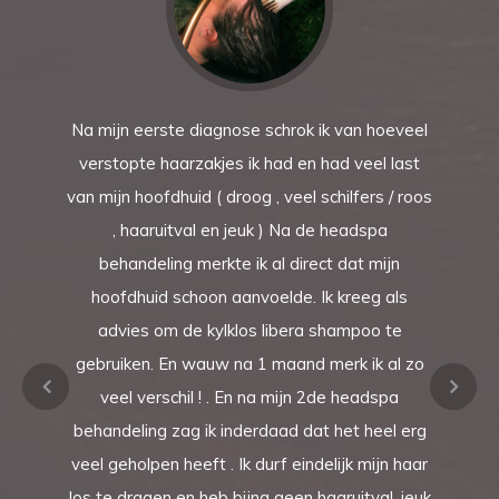
Na mijn eerste diagnose schrok ik van hoeveel
verstopte haarzakjes ik had en had veel last
van mijn hoofdhuid ( droog , veel schilfers / roos
, haaruitval en jeuk ) Na de headspa
behandeling merkte ik al direct dat mijn
hoofdhuid schoon aanvoelde. Ik kreeg als
advies om de kylklos libera shampoo te
gebruiken. En wauw na 1 maand merk ik al zo
veel verschil ! . En na mijn 2de headspa
behandeling zag ik inderdaad dat het heel erg
veel geholpen heeft . Ik durf eindelijk mijn haar
los te dragen en heb bijna geen haaruitval, jeuk