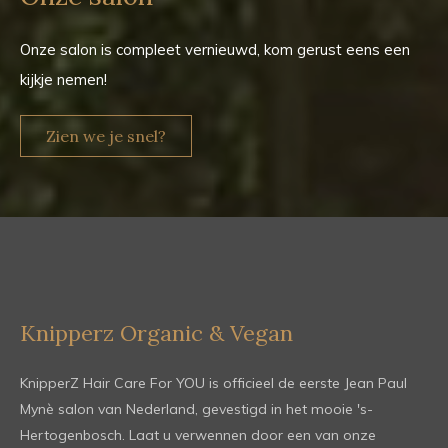
Onze salon is compleet vernieuwd, kom gerust eens een
kijkje nemen!
Zien we je snel?
Knipperz Organic & Vegan
KnipperZ Hair Care For YOU is officieel de eerste Jean Paul
Mynè salon van Nederland, gevestigd in het mooie 's-
Hertogenbosch. Laat u verwennen door een van onze