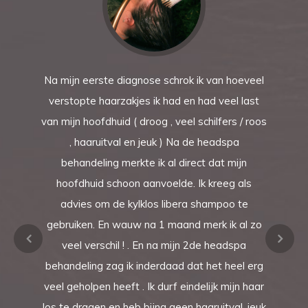
Na mijn eerste diagnose schrok ik van hoeveel
verstopte haarzakjes ik had en had veel last
van mijn hoofdhuid ( droog , veel schilfers / roos
, haaruitval en jeuk ) Na de headspa
behandeling merkte ik al direct dat mijn
hoofdhuid schoon aanvoelde. Ik kreeg als
advies om de kylklos libera shampoo te
gebruiken. En wauw na 1 maand merk ik al zo
veel verschil ! . En na mijn 2de headspa
behandeling zag ik inderdaad dat het heel erg
veel geholpen heeft . Ik durf eindelijk mijn haar
los te dragen en heb bijna geen haaruitval, jeuk