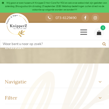
Wij gaan er even tussenuit! KnipperZ Hair Care For YOU en ook onze webwinkel zijn gesloten van
zaterdag 29 augustus t/m dinsdag 15 september 2026. Webshop bestellingen zullen direct na de
vakantie op volgorde worden verzonden!!!!
073-6129490
0
Bundle
Navigatie
Filter