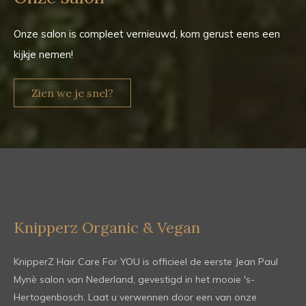
Onze salon is compleet vernieuwd, kom gerust eens een
kijkje nemen!
Zien we je snel?
Knipperz Organic & Vegan
KnipperZ Hair Care For YOU is officieel de eerste Jean Paul
Mynè salon van Nederland, gevestigd in het mooie 's-
Hertogenbosch. Laat u verwennen door een van onze