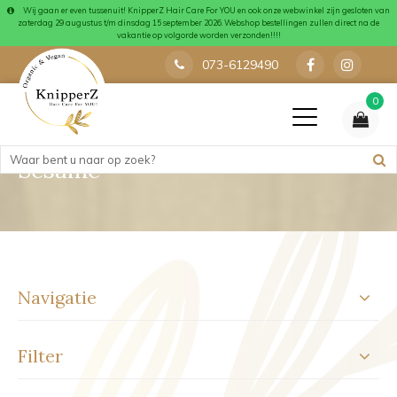
Wij gaan er even tussenuit! KnipperZ Hair Care For YOU en ook onze webwinkel zijn gesloten van
zaterdag 29 augustus t/m dinsdag 15 september 2026. Webshop bestellingen zullen direct na de
vakantie op volgorde worden verzonden!!!!
073-6129490
0
Sesame
Navigatie
Filter