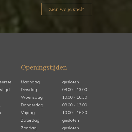
Zien we je snel?
Openingstijden
eerste
Maandag
gesloten
stigd
Dinsdag
08.00 - 13.00
Woensdag
10.00 - 16.30
,
Donderdag
08.00 - 13.00
k
Vrijdag
10.00 - 16.30
Zaterdag
gesloten
Zondag
gesloten