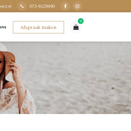
erz.nl
073-6129490
0
ons
Afspraak maken