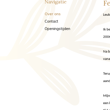
Navigatie
F
Over ons
Leuk
Contact
Openingstijden
Ik b
2006
Na b
vana
Teru
aand
Mijn
een 