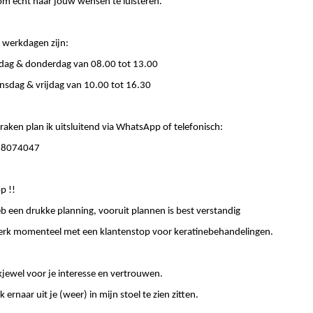
 om écht naar jouw wensen te luisteren.
 werkdagen zijn:
dag & donderdag van 08.00 tot 13.00
sdag & vrijdag van 10.00 tot 16.30
raken plan ik uitsluitend via WhatsApp of telefonisch:
28074047
p !!
eb een drukke planning, vooruit plannen is best verstandig
erk momenteel met een klantenstop voor keratinebehandelingen.
jewel voor je interesse en vertrouwen.
jk ernaar uit je (weer) in mijn stoel te zien zitten.