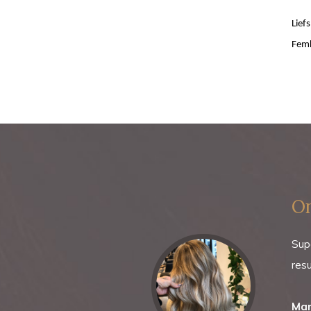
Liefs
Fem
On
l last van mijn
Supe
ng merkte ik al direct
res
o te gebruiken. En
ag ik inderdaad dat het
Mar