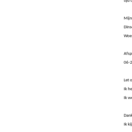
tijd
Mijn
Dins
Woen
Afsp
06-
Let o
Ik h
Ik w
Dank
Ik ki