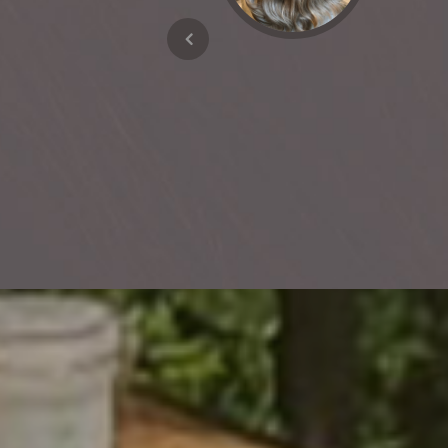
en haaruitval, jeuk en
routine ga houden. Naast
r mijn type hoofdhuid !
een top team.