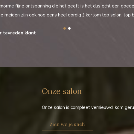
norme fijne ontspanning die het geeft is het dus echt een goede
e meiden zijn ook nog eens heel aardig :) kortom top salon, top
r tevreden klant
Onze salon
Onze salon is compleet vernieuwd, kom geru
Zien we je snel?