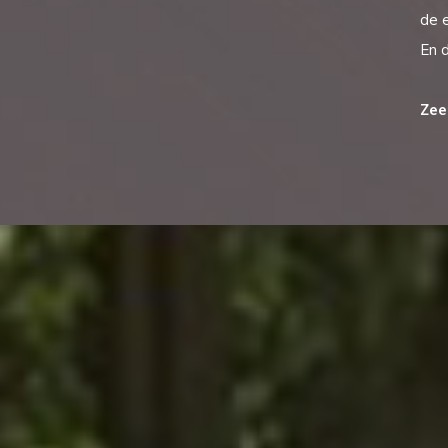
de e
En d
Zee