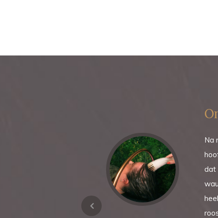
On
uper blij met het
Na m
hoof
dat 
wauw
heel
roos