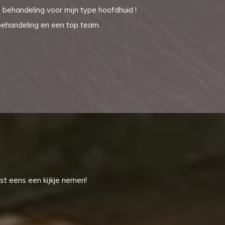
 behandeling voor mijn type hoofdhuid !
 behandeling en een top team.
st eens een kijkje nemen!