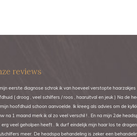
ze reviews
ijn eerste diagnose schrok ik van hoeveel verstopte haarzakjes i
dhuid ( droog , veel schilfers / roos , haaruitval en jeuk ) Na de 
mijn hoofdhuid schoon aanvoelde. Ik kreeg als advies om de kylk
 na 1 maand merk ik al zo veel verschil ! . En na mijn 2de head
 erg veel geholpen heeft . Ik durf eindelijk mijn haar los te drage
/schilfers meer. De headspa behandeling is zeker een behandeling