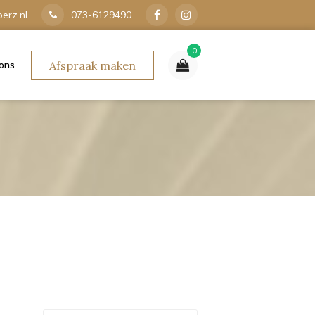
erz.nl
073-6129490
0
ons
Afspraak maken