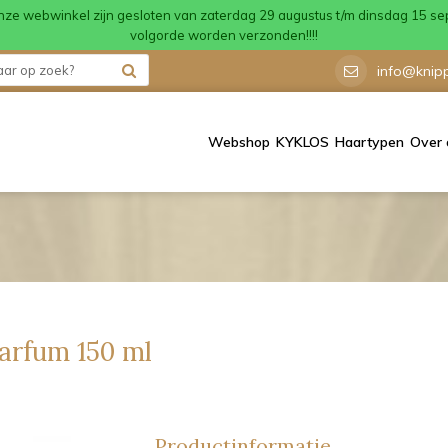
onze webwinkel zijn gesloten van zaterdag 29 augustus t/m dinsdag 15 se
volgorde worden verzonden!!!!
info@knipp
Webshop
KYKLOS
Haartypen
Over 
arfum 150 ml
Productinformatie