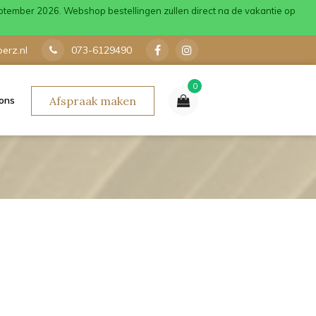
ptember 2026. Webshop bestellingen zullen direct na de vakantie op
erz.nl
073-6129490
0
ons
Afspraak maken