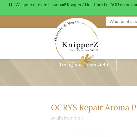
Wij gaan er even tussenuit! KnipperZ Hair Care For YOU en ook 
Terug naar overzicht
OCRYS Repair Aroma P
Artikelnummer: